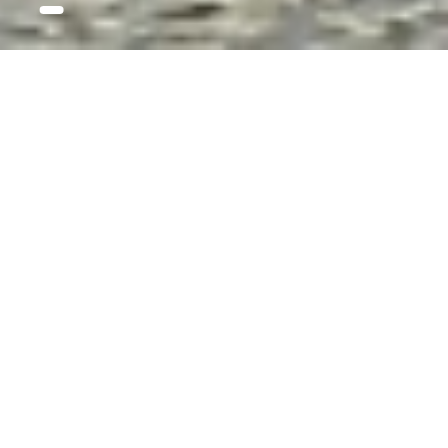
公司简介
发展历程
创新研发
品牌赋能
合作
公司简介
珈伟新能源股份有限公司（证券简称：珈伟新能，证
券代码：300317）成立于1993年，为中国第一家以光
伏为主业的新能源企业。公司于2012年5月在深圳证券
交易所成功挂牌上市，系国内光伏照明行业首家登陆
资本市场的标杆企业。
历经三十余载创新发展，公司已构建起“数字能源+智