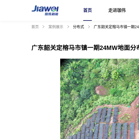
首页
走进珈伟
首页
案例展示
分布式
广东韶关定榕马市镇一期2
首页
广东韶关定榕马市镇一期24MW地面分
走进珈伟
解决方案
投资者关系
社会责任