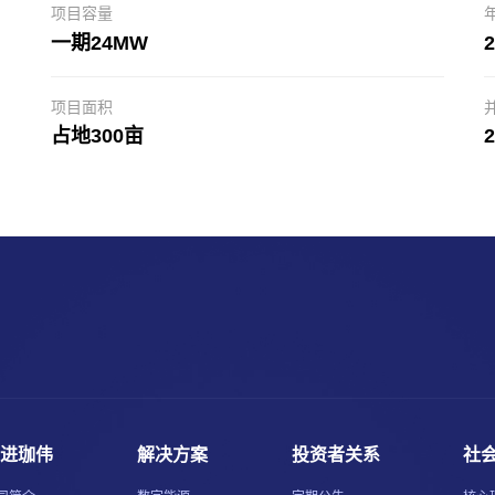
项目容量
一期24MW
项目面积
占地300亩
进珈伟
解决方案
投资者关系
社