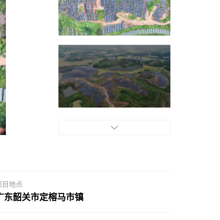
项目地点
广东韶关市定榕马市镇