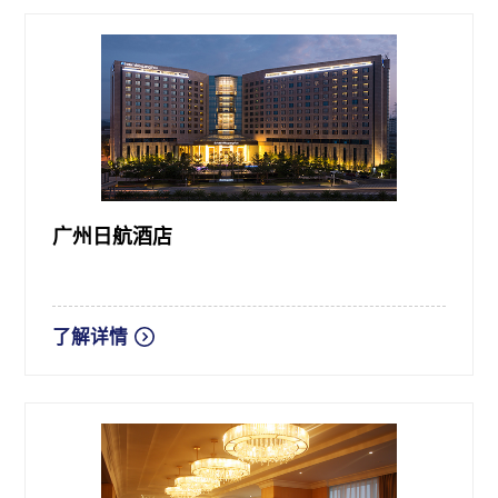
广州日航酒店
了解详情