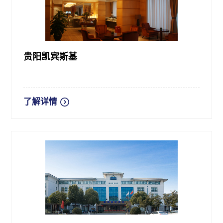
贵阳凯宾斯基
了解详情