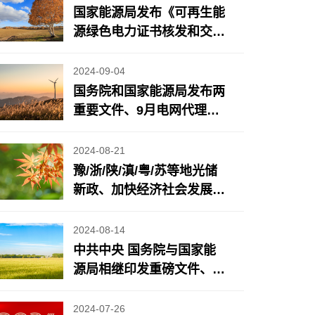
国家能源局发布《可再生能
源绿色电力证书核发和交易
规则》、能源法草案二审将
有新调整、地方风光储新
2024-09-04
政……
国务院和国家能源局发布两
重要文件、9月电网代理购
电电价公布、近期地方光储
充/电力市场政策更新……
2024-08-21
豫/浙/陕/滇/粤/苏等地光储
新政、加快经济社会发展全
面绿色转型重要成果发布、
《2024年7月份能源生产情
2024-08-14
况》发布……
中共中央 国务院与国家能
源局相继印发重磅文件、
苏/蒙/浙/鲁等地光储新政
2024-07-26