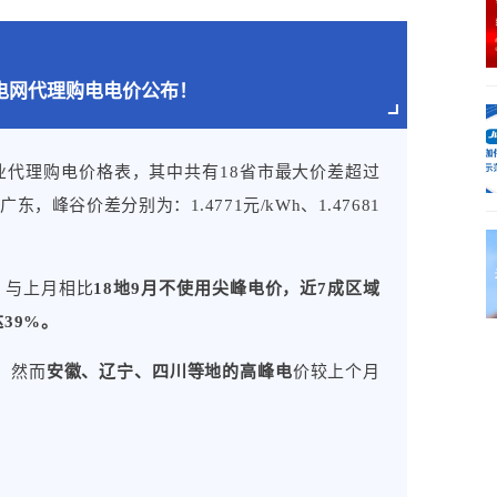
光互补、牧光互补等“光伏+农业”新模式，打开了农
023年底，中国风电、光伏发电累计装机容量分别
合计较10年前增长了10倍。其中，分布式光伏发电累计
9月电网代理购电电价公布！
发电总装机容量40%以上。
。
企业代理购电价格表，其中共有18省市最大价差超过
，峰谷价差分别为：1.4771元/kWh、1.47681
统转型，在资源富集地稳步实施风光水（储）一体
在煤矿工业场地、采煤沉陷区、电厂闲置空地、油
目，通过开发海上风电为油气平台提供绿色电力，
，与上月相比
18地9月不使用尖峰电价
，
近7成区域
提供清洁用能。探索氢能管道输送，在传统加油
39%。
合交通能源服务站。
，然而
安徽、辽宁、四川等地的高峰电
价较上个月
研发设计和集成制造体系，高效晶体硅、钙钛矿等
世界纪录，量产先进晶体硅光伏电池转换效率超过