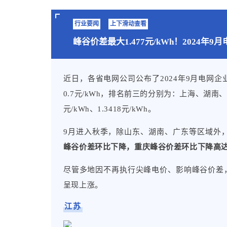
户沐光行动”，推广农光互补、渔
村新能源发展的广阔空间。截至2
行业要闻
上下滑动查看
达4.41亿千瓦、6.09亿千瓦，
峰谷价差最大1.477元/kWh！2024年
装机容量超过2.5亿千瓦，占光伏
02
推动传统能源和新能源协同发展
近日，各省电网公司公布了2024年9月电网
0.7元/kWh，排名前三的分别为：上海、湖南、广东
推动传统能源产业向综合能源系
元/kWh、1.3418元/kWh。
化、风光火（储）一体化建设。
气矿区等区域建设新能源发电项
9月进入秋季，除山东、湖南、广东等区域外
为传统能源生产开发、加工转换
峰谷价差环比下降，重庆峰谷价差环比下降高达
站、加气站建设油气电氢一体化综
尽管多地因不再执行尖峰电价、影响峰谷价差
03
大力发展绿色能源技术。
呈现上涨。
建成完备的风电、光伏全产业链
江苏
光伏电池技术转换效率多次刷新