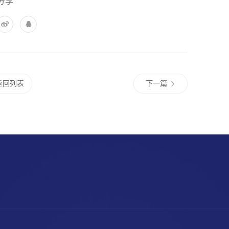
分享
报
大纲！避免开发垄断、并网后收益分配及时报县级有关
态环境局关于开展上海碳普惠分布式光伏发电减排项
项目要求，上海市行政区域范围内安装在居民、机
治区、直辖市）“千乡万村驭风行动”总体方案编制大
主体（纳入全国碳排放权交易市场的温室气体重点
返回列表
下一篇
额管理单位除外）的场址上，且单个项目装机规模
动”，国家能源局研究提出《省（自治区、直辖市）
印发，要求省（自治区、直辖市）能源局和各相关单
度机制，全面监管乡村风电项目实施过程。
乡万村驭风行动”的通知》（发改能源〔2024〕
3a91d7345b3a64cb8e0d6d996a8.html
目顺利实施。
）公布
到驭风行动项目对于推动农村能源革命、助力乡村
南电力辅助服务市场交易细则 （征求意见稿）》意