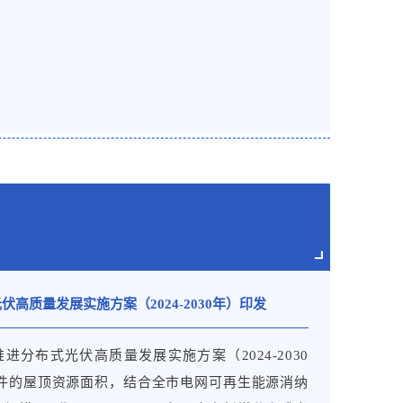
量突破10兆瓦，单机18兆瓦的海上风电机组顺利下
侧资源，构建源网荷储高度融合、协同互动的供给
等典型应用场景，因地制宜建设智能微电网，促进
建设，提升电力系统调节能力。推广天然气冷热电
新型储能、余热利用等综合能源服务新模式，提高
重由2016年的17%提高到2023年的61.4%，
量占风电光伏总发电量的47%，有力促进了电力资源
高质量发展实施方案（2024-2030年）印发
用。
分布式光伏高质量发展实施方案（2024-2030
动力。
件的屋顶资源面积，结合全市电网可再生能源消纳