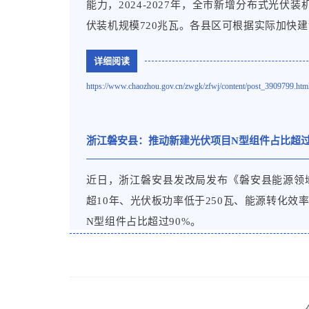
中国依托持续的技术创新、完善
北京
能力，2024-2027年，全市新增分布式光伏装机
的市场优势实现了新能源产业快
伏装机规模720兆瓦。各县区可根据实际加快建
为世界各国共同应对气候变化、
详细阅读
风电装备为可再生能源在越来越
河北
署报告指出，过去10年间，全球
https://www.chaozhou.gov.cn/zwgk/zfwj/content/post_3909799.htm
过了60%和80%，这其中很大一
浙江磐安县：推动新建光伏项目N型组件占比超过
中国扩大开放为深化清洁能源国际合作创造新
冀北
营商环境，积极促进能源贸易和投资自由化
近日，浙江磐安县发改局发布《磐安县能源领
遇。全面实行准入前国民待遇加负面清单管理
超10年、光伏板功率低于250瓦、能源转化效
面放开。出台鼓励外商投资产业目录，加大对
N型组件占比超过90%。
河南
详细阅读
详细阅读
1. 《中国的能源转型》白皮书全文发布
2. 一图读懂丨《中国的能源转型》白皮书
https://www.panan.gov.cn/art/2024/8/28/art_1229562532_1808745.
3. 国新办举行《中国的能源转型》白皮书新闻发布会
上海