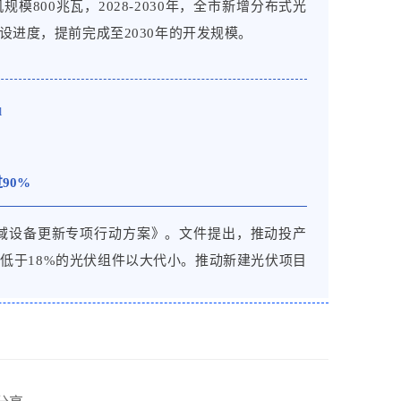
的产业链供应链体系、充分的市场竞争、超大规模
规模800兆瓦，2028-2030年，全市新增分布式光
速发展，丰富了全球供给、缓解了全球通胀压力，
设进度，提前完成至2030年的开发规模。
增进人类福祉作出了贡献。中国生产的光伏组件和
多国家广泛经济利用创造了条件。国际可再生能源
风电和光伏发电项目平均度电成本分别累计下降超
l
部分归功于中国的贡献。
90%
机遇。中国持续打造市场化、法治化、国际化一流
便利化，为外资企业共享中国能源转型红利提供机
域设备更新专项行动方案》。文件提出，推动投产
制度，除核电站以外的能源领域外商投资准入已全
率低于18%的光伏组件以大代小。推动新建光伏项目
清洁能源等领域外商投资的政策支持力度。
html