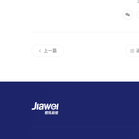
上海市：开展碳普惠分布式光伏发电减排项目申
国家能源局发布“千乡万村驭风行动”方案编制
部门
8月30日，上海市生态环境局发布《上海市生
重庆
目申报工作的通知》。文件明确，本次申报
8月28日，国家能源局发布关于印发《省（自
关、企事业单位、社会团体和其他社会组织等
上一篇
纲》的通知。
排放单位以及纳入上海碳排放权交易市场的配
四川
通知指出，为规范有序推进“千乡万村驭风行
在 1MW 及以下的分布式光伏发电项目。
“千乡万村驭风行动”总体方案编制大纲》并
位参照执行。国家能源主管部门将建立定期调
详细阅读
通知提出，各地应用好用足《关于组织开展“千
https://sthj.sh.gov.cn/hbzhywpt1098/ydqhbh/tph/20240830/7e85e
黑龙江
378号）中有关支持性政策，保障驭风行动项
河南：电力辅助服务市场交易细则 （征求意见稿
01
要坚持省级统筹。
吉林
省级能源和有关部门要充分认识
8月28日，河南能源监管办发布关于征求《河