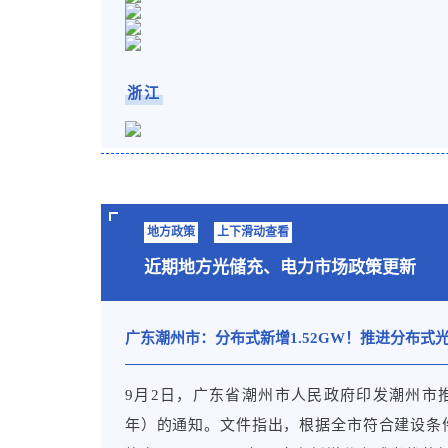
25%。陆上风电机组最大单机容
线。
浙江
04
持续深化能源市场化改革。
优化整合电源侧、电网侧、负荷
新形态。结合工业、交通、建筑
安徽
新能源就地消纳。推进虚拟电厂
三联供、地热、分布式新能源、
地方政策
上下滑动查看
能源综合利用效率。
近期地方光储充、电力市场政策更新
山东
全国市场化交易电量占全社会用电量比
2023年风电光伏市场化交易电
广东潮州市：分布式新增1.52GW！推进分布式光伏
的优化配置和可再生能源的高效利
山西
9月2日，广东省潮州市人民政府印发潮州市推进
05
中国新能源产业为全球提供绿色
年）的通知。文件指出，根据全市符合建设条