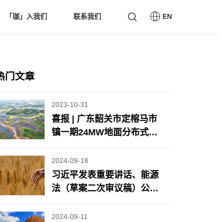
「珈」入我们
联系我们
EN
热门文章
2023-10-31
喜报 | 广东韶关市定榕马市
镇一期24MW地面分布式光
伏项目顺利并网
2024-09-18
习近平发表重要讲话、能源
法（草案二次审议稿）公开
征求意见、8月规上工业风
光发电增长情况公布……
2024-09-11