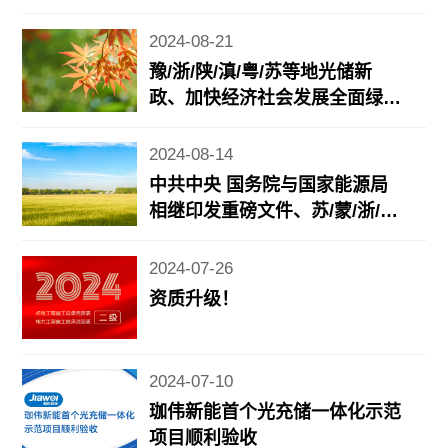
布、近期地方光储充/电力市场
政策更新……
2024-08-21
豫/浙/陕/滇/粤/苏等地光储新
政、加快经济社会发展全面绿色
转型重要成果发布、《2024年7
月份能源生产情况》发布……
2024-08-14
中共中央 国务院与国家能源局
相继印发重磅文件、苏/蒙/浙/鲁
等地光储新政
2024-07-26
资质升级！
2024-07-10
珈伟新能首个光充储一体化示范
项目顺利验收