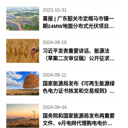
2023-10-31
喜报 | 广东韶关市定榕马市镇一
期24MW地面分布式光伏项目顺
利并网
2024-09-18
习近平发表重要讲话、能源法
（草案二次审议稿）公开征求意
见、8月规上工业风光发电增长
情况公布……
2024-09-11
国家能源局发布《可再生能源绿
色电力证书核发和交易规则》、
能源法草案二审将有新调整、地
方风光储新政……
2024-09-04
国务院和国家能源局发布两重要
文件、9月电网代理购电电价公