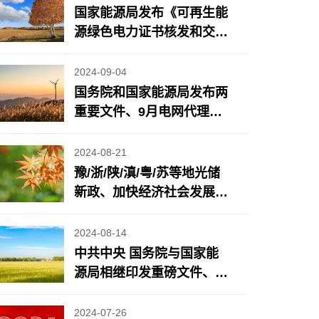
国家能源局发布《可再生能
源绿色电力证书核发和交易
规则》、能源法草案二审将
有新调整、地方风光储新
2024-09-04
政……
国务院和国家能源局发布两
重要文件、9月电网代理购
电电价公布、近期地方光储
充/电力市场政策更新……
2024-08-21
豫/浙/陕/滇/粤/苏等地光储
新政、加快经济社会发展全
面绿色转型重要成果发布、
《2024年7月份能源生产情
2024-08-14
况》发布……
中共中央 国务院与国家能
源局相继印发重磅文件、
苏/蒙/浙/鲁等地光储新政
2024-07-26