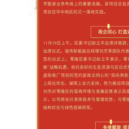
字能源业务布局上的重要进展。该项目总投资约
项目在华中地区的又一落地实践。
政企同心 打造
11月18日上午，区委书记赵立平出席并致
出席仪式。珈伟新能副总经理刘杰率团队代
签约仪式上，零陵区委书记赵立平表示，零
碳”战略机遇，依托良好的生态资源与区位优
虚拟电厂项目的签约是政企同心的“双向奔赴
上简化优化、保障上全力支持，努力推动项目
刘杰对零陵区的营商环境与发展前景表示高
示，公司将充分发挥技术与管理优势，与零
结构优化与绿色低碳转型。
多维赋能 项