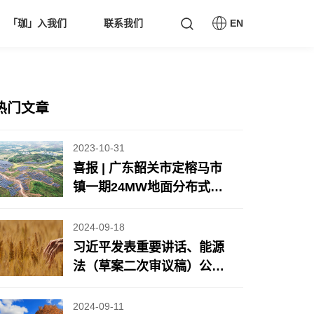
「珈」入我们
联系我们
EN
热门文章
2023-10-31
喜报 | 广东韶关市定榕马市
镇一期24MW地面分布式光
伏项目顺利并网
2024-09-18
习近平发表重要讲话、能源
法（草案二次审议稿）公开
征求意见、8月规上工业风
光发电增长情况公布……
2024-09-11