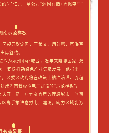
6.5亿元，是公司“源网荷储+虚拟电厂”
湖南示范样板
辞，区领导彭定国、王武文、唐红鹰、唐海军
表出席签约。
陵作为永州中心城区，近年来紧抓国家“双
势，积极推动绿色产业集聚发展。他指出，
”，区委区政府将在政策上精准滴灌、流程
建成湖南省虚拟电厂建设的“示范样板”。
度认可，是一座宜商宜居的理想城市。他表
陵区携手推进虚拟电厂建设，助力区域能源
目效益显著