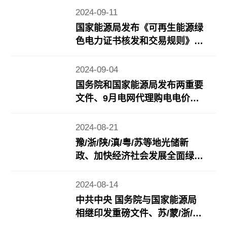
情况公布……
2024-09-11
国家能源局发布《可再生能源绿
色电力证书核发和交易规则》、
能源法草案二审将有新调整、地
方风光储新政……
2024-09-04
国务院和国家能源局发布两重要
文件、9月电网代理购电电价公
布、近期地方光储充/电力市场
政策更新……
2024-08-21
豫/浙/陕/滇/粤/苏等地光储新
政、加快经济社会发展全面绿色
转型重要成果发布、《2024年7
月份能源生产情况》发布……
2024-08-14
中共中央 国务院与国家能源局
相继印发重磅文件、苏/蒙/浙/鲁
等地光储新政