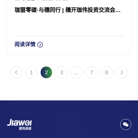
珈盟零碳·与穗同行 | 穗开珈伟投资交流会在广州圆满落幕
阅读详情
1
2
3
...
7
8