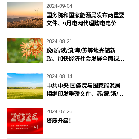
方风光储新政……
2024-09-04
国务院和国家能源局发布两重要
文件、9月电网代理购电电价公
布、近期地方光储充/电力市场
政策更新……
2024-08-21
豫/浙/陕/滇/粤/苏等地光储新
政、加快经济社会发展全面绿色
转型重要成果发布、《2024年7
月份能源生产情况》发布……
2024-08-14
中共中央 国务院与国家能源局
相继印发重磅文件、苏/蒙/浙/鲁
等地光储新政
2024-07-26
资质升级！