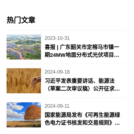
热门文章
2023-10-31
喜报 | 广东韶关市定榕马市镇一
期24MW地面分布式光伏项目顺
利并网
2024-09-18
习近平发表重要讲话、能源法
（草案二次审议稿）公开征求意
见、8月规上工业风光发电增长
情况公布……
2024-09-11
国家能源局发布《可再生能源绿
色电力证书核发和交易规则》、
能源法草案二审将有新调整、地