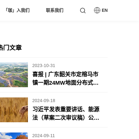
「珈」入我们
联系我们
EN
热门文章
2023-10-31
喜报 | 广东韶关市定榕马市
镇一期24MW地面分布式光
伏项目顺利并网
2024-09-18
习近平发表重要讲话、能源
法（草案二次审议稿）公开
征求意见、8月规上工业风
光发电增长情况公布……
2024-09-11